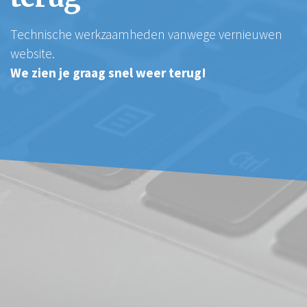
Technische werkzaamheden vanwege vernieuwen
website.
We zien je graag snel weer terug!